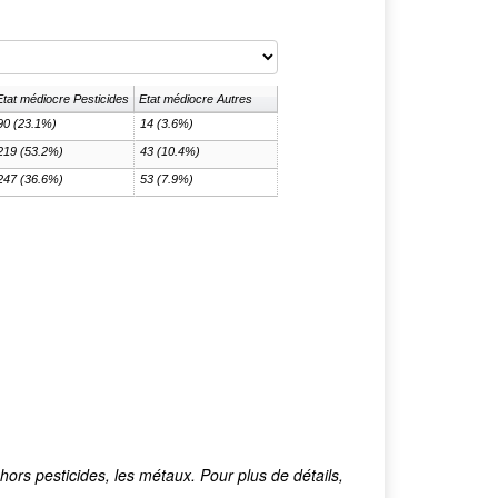
Etat médiocre Pesticides
Etat médiocre Autres
90 (23.1%)
14 (3.6%)
219 (53.2%)
43 (10.4%)
247 (36.6%)
53 (7.9%)
ors pesticides, les métaux. Pour plus de détails,