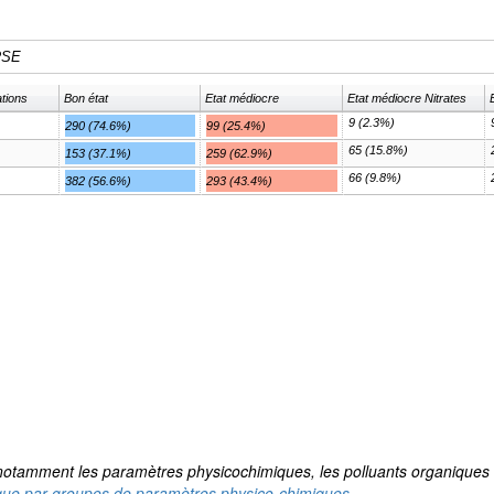
tions
Bon état
Etat médiocre
Etat médiocre Nitrates
9 (2.3%)
290 (74.6%)
99 (25.4%)
65 (15.8%)
153 (37.1%)
259 (62.9%)
66 (9.8%)
382 (56.6%)
293 (43.4%)
ut notamment les paramètres physicochimiques, les polluants organiques h
ique par groupes de paramètres physico-chimiques
.